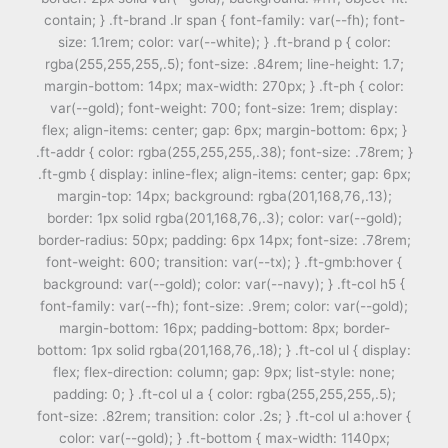
contain; } .ft-brand .lr span { font-family: var(--fh); font-
size: 1.1rem; color: var(--white); } .ft-brand p { color:
rgba(255,255,255,.5); font-size: .84rem; line-height: 1.7;
margin-bottom: 14px; max-width: 270px; } .ft-ph { color:
var(--gold); font-weight: 700; font-size: 1rem; display:
flex; align-items: center; gap: 6px; margin-bottom: 6px; }
.ft-addr { color: rgba(255,255,255,.38); font-size: .78rem; }
.ft-gmb { display: inline-flex; align-items: center; gap: 6px;
margin-top: 14px; background: rgba(201,168,76,.13);
border: 1px solid rgba(201,168,76,.3); color: var(--gold);
border-radius: 50px; padding: 6px 14px; font-size: .78rem;
font-weight: 600; transition: var(--tx); } .ft-gmb:hover {
background: var(--gold); color: var(--navy); } .ft-col h5 {
font-family: var(--fh); font-size: .9rem; color: var(--gold);
margin-bottom: 16px; padding-bottom: 8px; border-
bottom: 1px solid rgba(201,168,76,.18); } .ft-col ul { display:
flex; flex-direction: column; gap: 9px; list-style: none;
padding: 0; } .ft-col ul a { color: rgba(255,255,255,.5);
font-size: .82rem; transition: color .2s; } .ft-col ul a:hover {
color: var(--gold); } .ft-bottom { max-width: 1140px;