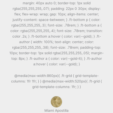
margin: 40px auto 0; border-top: 1px solid
rgba(255,255,255,.07); padding: 22px 0 30px; display:
flex; flex-wrap: wrap; gap: 10px; align-items: center;
justify-content: space-between; } .ft-bottom p { color:
rgba(255,255,255,.3); font-size: .78rem; } .ft-bottom a {
color: rgba(255,255,255,.4); font-size: .78rem; transition:
color .2s; } .ft-bottom a:hover { color: var(--gold); } .ft-
author { width: 100%; text-align: center; color:
rgba(255,255,255,.38); font-size: .78rem; padding-top:
10px; border-top: 1px solid rgba(255,255,255,.05); margin-
top: 8px; } .ft-author a { color: var(--gold-lt); } .ft-author
a:hover { color: var(--gold); }
@media(max-width:860px){ .ft-grid { grid-template-
columns: 1fr 1fr; } } @media(max-width:520px){ .ft-grid {
grid-template-columns: 1fr; } }
Miami Apostilla