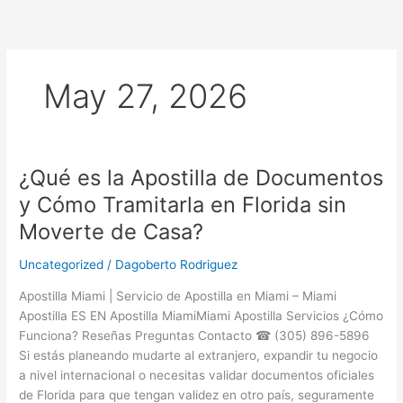
Skip
to
content
May 27, 2026
¿Qué es la Apostilla de Documentos
¿Qué
es
y Cómo Tramitarla en Florida sin
la
Moverte de Casa?
Apostilla
de
Uncategorized
/
Dagoberto Rodriguez
Documentos
y
Apostilla Miami | Servicio de Apostilla en Miami – Miami
Cómo
Apostilla ES EN Apostilla MiamiMiami Apostilla Servicios ¿Cómo
Tramitarla
Funciona? Reseñas Preguntas Contacto ☎ (305) 896-5896
en
Si estás planeando mudarte al extranjero, expandir tu negocio
Florida
a nivel internacional o necesitas validar documentos oficiales
sin
de Florida para que tengan validez en otro país, seguramente