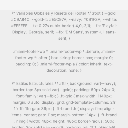
/* Variables Globales y Resets del Footer */ :root { --gold:
#C9A84C; --gold-lt: #E5C97A; --navy: #0B1F3A; --white:
#FFFFFF; --tx: 0.27s cubic-bezier(.4,0,.2,1); --fh: 'Playfair
Display', Georgia, serif; --fb: 'DM Sans', system-ui, sans-
serif; }
.miami-footer-wp *, .miami-footer-wp *::before, .miami-
footer-wp *::after { box-sizing: border-box; margin: 0;
padding: 0; } .miami-footer-wp a { color: inherit; text-
decoration: none; }
/* Estilos Estructurales */ #ftr { background: var(--navy);
border-top: 3px solid var(--gold); padding: 60px 24px 0;
font-family: var(--fb); } .ft-grid { max-width: 1140px;
margin: 0 auto; display: grid; grid-template-columns: 2fr
1fr 1fr 1fr; gap: 36px; } .ft-brand .lr { display: flex; align-
items: center; gap: 11px; margin-bottom: 14px; } .ft-brand
.lr img { width: 48px; height: 48px; border-radius: 50%;
border: 2px solid var(--gold); background: #fff; object-fit: