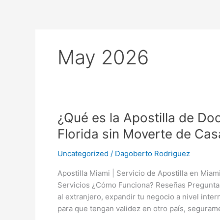
Skip
to
content
May 2026
¿Qué
¿Qué es la Apostilla de D
es
Florida sin Moverte de Cas
la
Apostilla
Uncategorized
/
Dagoberto Rodriguez
de
Apostilla Miami | Servicio de Apostilla en Miam
Documentos
Servicios ¿Cómo Funciona? Reseñas Pregunta
y
al extranjero, expandir tu negocio a nivel inte
Cómo
para que tengan validez en otro país, seguram
Tramitarla