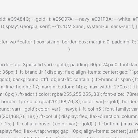
gold: #C9A84C; --gold-lt: #E5C97A; --navy: #0B1F3A; --white: #FFFF
Display', Georgia, serif; --fb: 'DM Sans', system-ui, sans-serif; }
er-wp *::after { box-sizing: border-box; margin: 0; padding: 0; }
}
border-top: 3px solid var(--gold); padding: 60px 24px 0; font-famil
: 36px; } .ft-brand .lr { display: flex; align-items: center; gap: 11
); background: #fff; object-fit: contain; } .ft-brand .lr span { fo
m; line-height: 1.7; margin-bottom: 14px; max-width: 270px; } .ft
: 6px; } .ft-addr { color: rgba(255,255,255,.38); font-size: .78rem;
border: 1px solid rgba(201,168,76,.3); color: var(--gold); border
und: var(--gold); color: var(--navy); } .ft-col h5 { font-family: v
168,76,.18); } .ft-col ul { display: flex; flex-direction: column; g
 .2s; } .ft-col ul a:hover { color: var(--gold); } .ft-bottom { ma
lay: flex; flex-wrap: wrap; gap: 10px; align-items: center; justi