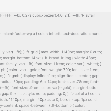
FF; --tx: 0.27s cubic-bezier(.4,0,.2,1); --fh: 'Playfair
 .miami-footer-wp a { color: inherit; text-decoration: none;
y: var(--fb); } .ft-grid { max-width: 1140px; margin: 0 auto;
px; margin-bottom: 14px; } .ft-brand .lr img { width: 48px;
nt-family: var(--fh); font-size: 1.1rem; color: var(--white); }
-ph { color: var(--gold); font-weight: 700; font-size: 1rem;
 } .ft-gmb { display: inline-flex; align-items: center; gap:
-radius: 50px; padding: 6px 14px; font-size: .78rem; font-
ar(--fh); font-size: .9rem; color: var(--gold); margin-bottom:
ap: 9px; list-style: none; padding: 0; } .ft-col ul a { color:
x-width: 1140px; margin: 40px auto 0; border-top: 1px solid
fy-content: space-between; } .ft-bottom p { color: