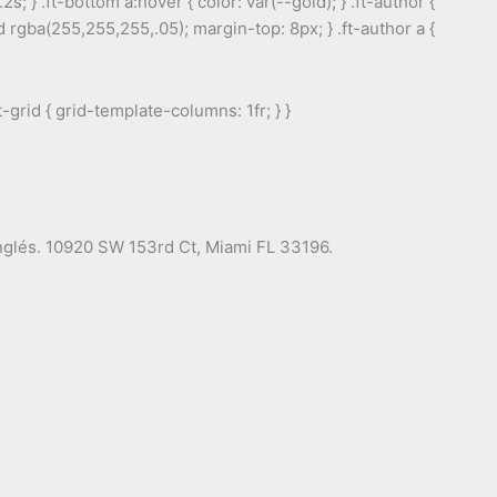
s; } .ft-bottom a:hover { color: var(--gold); } .ft-author {
 rgba(255,255,255,.05); margin-top: 8px; } .ft-author a {
grid { grid-template-columns: 1fr; } }
inglés. 10920 SW 153rd Ct, Miami FL 33196.