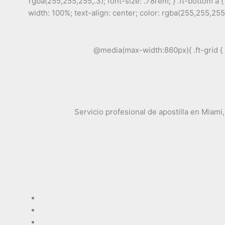
rgba(255,255,255,.3); font-size: .78rem; } .ft-bottom a { c
width: 100%; text-align: center; color: rgba(255,255,255
@media(max-width:860px){ .ft-grid { g
Servicio profesional de apostilla en Miam