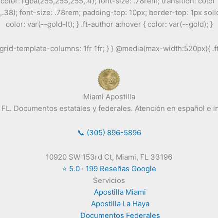
olor: rgba(255,255,255,.4); font-size: .78rem; transition: color .2
,.38); font-size: .78rem; padding-top: 10px; border-top: 1px solid
color: var(--gold-lt); } .ft-author a:hover { color: var(--gold); }
rid-template-columns: 1fr 1fr; } } @media(max-width:520px){ .ft-
Miami Apostilla
i, FL. Documentos estatales y federales. Atención en español e 
📞 (305) 896-5896
10920 SW 153rd Ct, Miami, FL 33196
⭐ 5.0 · 199 Reseñas Google
Servicios
Apostilla Miami
Apostilla La Haya
Documentos Federales