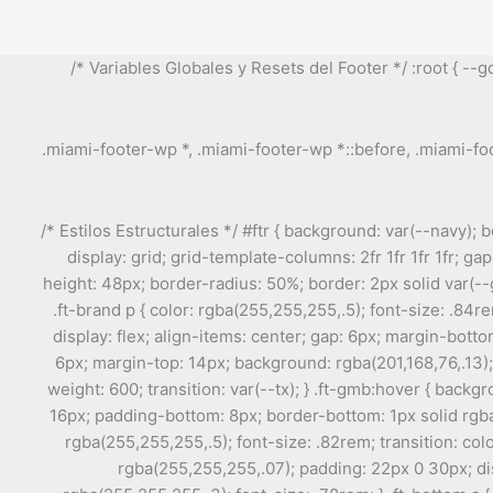
/* Variables Globales y Resets del Footer */ :root { --
.miami-footer-wp *, .miami-footer-wp *::before, .miami-foot
/* Estilos Estructurales */ #ftr { background: var(--navy); 
display: grid; grid-template-columns: 2fr 1fr 1fr 1fr; gap
height: 48px; border-radius: 50%; border: 2px solid var(--gold
.ft-brand p { color: rgba(255,255,255,.5); font-size: .84re
display: flex; align-items: center; gap: 6px; margin-bottom
6px; margin-top: 14px; background: rgba(201,168,76,.13); 
weight: 600; transition: var(--tx); } .ft-gmb:hover { backgro
16px; padding-bottom: 8px; border-bottom: 1px solid rgba(201,
rgba(255,255,255,.5); font-size: .82rem; transition: color
rgba(255,255,255,.07); padding: 22px 0 30px; disp